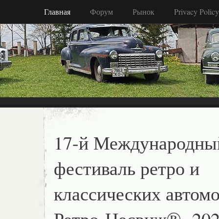
Главная
Форум
Рынок
Privacy Policy
17-й Международны
фестиваль ретро и
классических автом
Ретро-Несвиж® -20