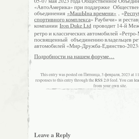
05-07 мая 2023 года Общественное Объеди
«АвтоАмерика» при поддержке Обществе
объединения
«МашЫна времени»
, «
Респу
спортивного комплекса
» Раубичи» и реста
компании
Iron Duke Ltd
проводит 14-й Ме
ретро и классических автомобилей «Ретро
посвященный объединению владельцев рет
автомобилей «Мир-Дружба-Единство-2023
Подробности на нашем форуме…
This entry was posted on Пятница, 3 февраля, 2023 at 11
responses to this entry through the
RSS 2.0
feed. You can
le
from your own site.
Leave a Reply