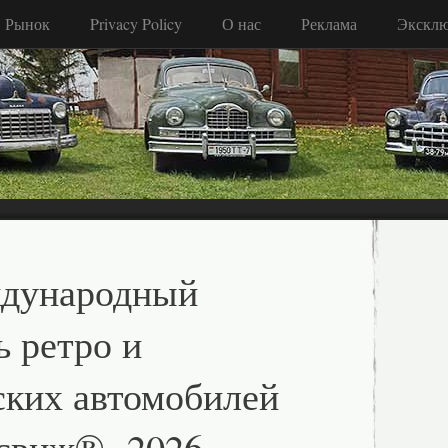
Рынок
Privacy Policy
О нас
Реклама
Экскл
ждународный
ь ретро и
ских автомобилей
свиж® -2026