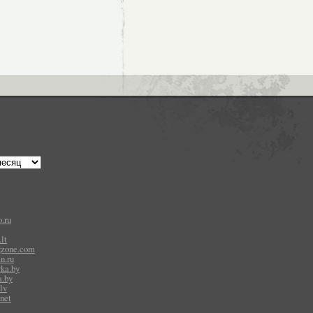
.ru
lt
gzone.com
n.ru
vka.by
a.by
lv
.net