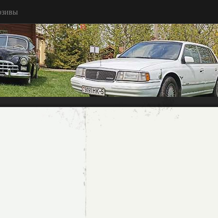
юзивы