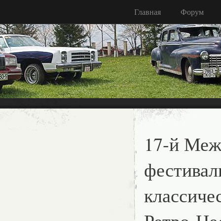
Главная
Форум
17-й Ме
фестивал
классиче
Ретро-Не