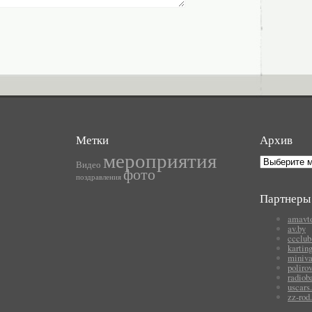
Метки
Архив
мероприятия
Архив
Видео
фото
поздравления
Партнеры
amavto
av.by
ccclub.
kartin
miniva
poliro
radiob
uscars.
zz-rod